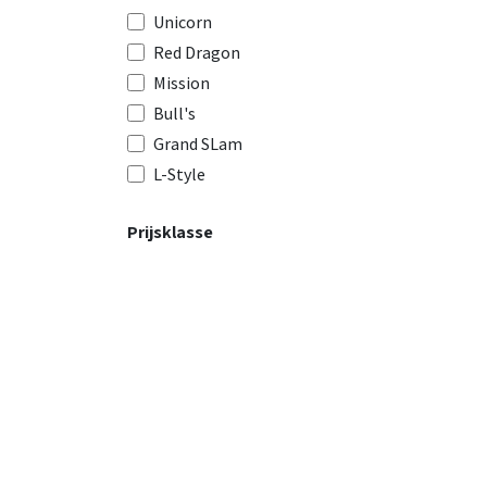
Unicorn
Red Dragon
Mission
Bull's
Grand SLam
L-Style
Prijsklasse