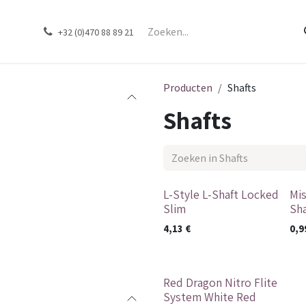
ons
Merken
Contact
Webshop
+32 (0)470 88 89 21
Producten
Shafts
Shafts
L-Style L-Shaft Locked
Mis
Slim
Sha
4,13
€
0,9
Red Dragon Nitro Flite
Nieuw
System White Red