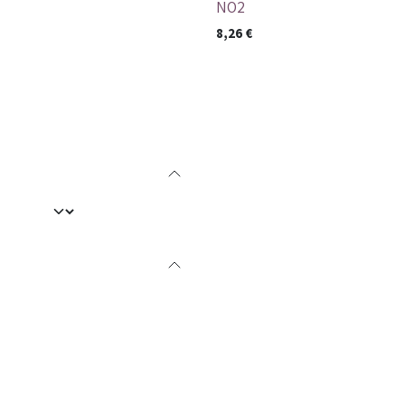
NO2
8,26
€