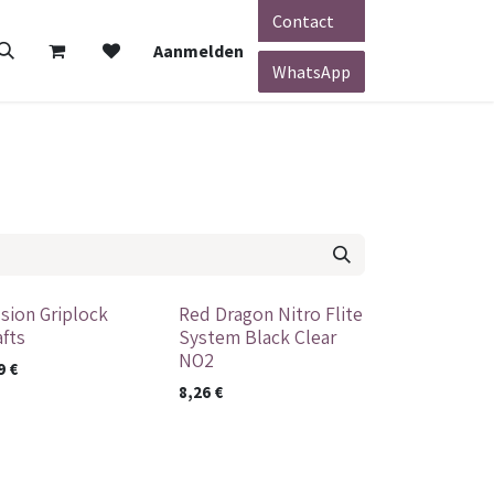
Contact
Aanmelden
WhatsApp
sion Griplock
Red Dragon Nitro Flite
Nieuw
fts
System Black Clear
NO2
9
€
8,26
€