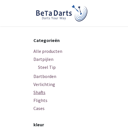
Overslaan naar inhoud
Home
Over 
Categorieën
Alle producten
Dartpijlen
Steel Tip
Dartborden
Verlichting
Shafts
Flights
Cases
kleur