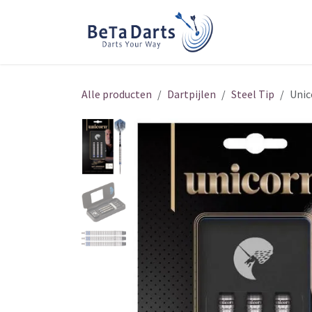
Overslaan naar inhoud
Home
Over 
Alle producten
Dartpijlen
Steel Tip
Unic