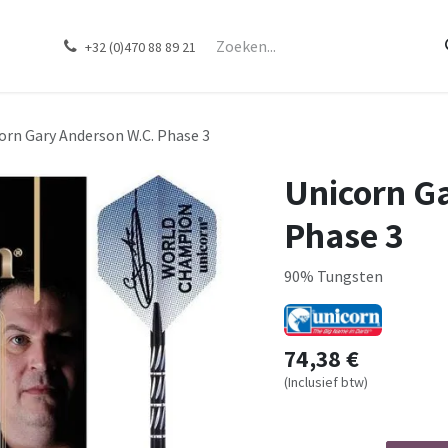
ons
Merken
Contact
Webshop
+32 (0)470 88 89 21
orn Gary Anderson W.C. Phase 3
Unicorn G
Phase 3
90% Tungsten
74,38
€
(Inclusief btw)