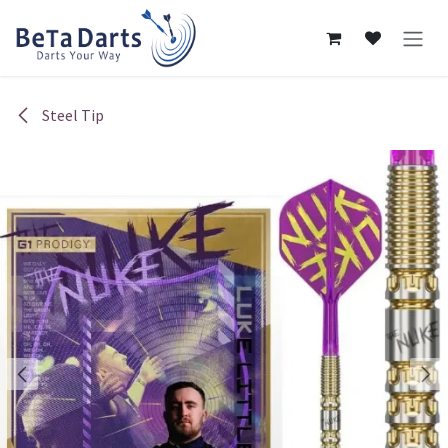
Overslaan naar inhoud
Steel Tip